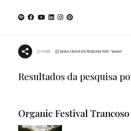
Skip
to
content
HOME
RESULTADOS DA PESQUISA POR: "
BAHIA
"
Resultados da pesquisa p
Organic Festival Trancoso