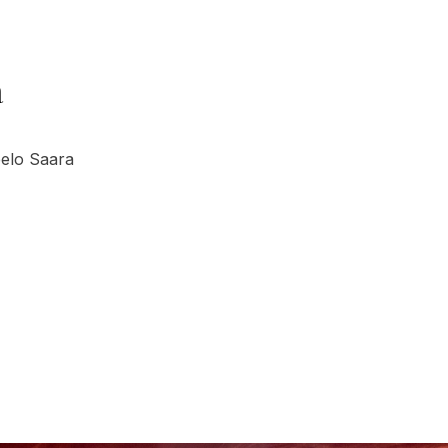
a
pelo Saara