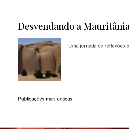
Desvendando a Mauritâni
Uma jornada de reflexões 
Navegação
Publicações mais antigas
por