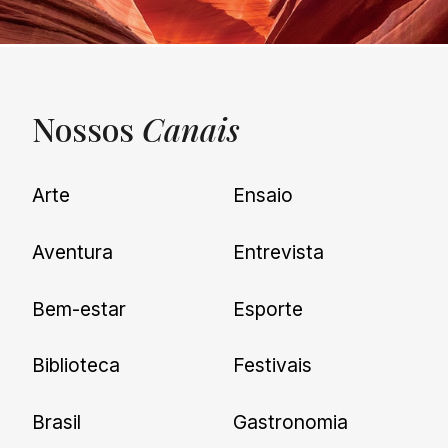
Nossos
Canais
UNQUIET
Arte
Ensaio
Newsletter
Aventura
Entrevista
Cadastre-se e receba todas as
Bem-estar
Esporte
nossas novidades.
Biblioteca
Festivais
Brasil
Gastronomia