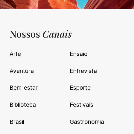
Nossos
Canais
UNQUIET
Arte
Ensaio
Newsletter
Aventura
Entrevista
Cadastre-se e receba todas as
Bem-estar
Esporte
nossas novidades.
Biblioteca
Festivais
Brasil
Gastronomia