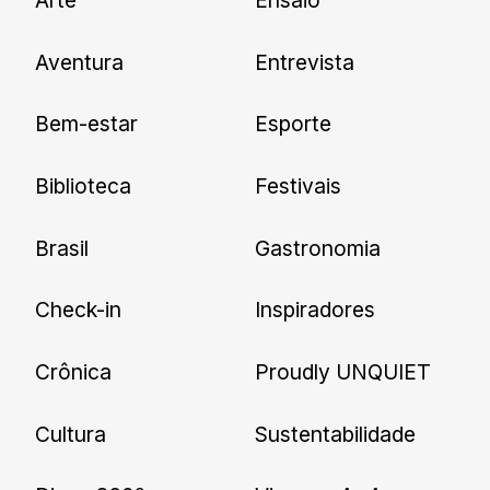
Newsletter
Aventura
Entrevista
Cadastre-se e receba todas as
Bem-estar
Esporte
nossas novidades.
Biblioteca
Festivais
Brasil
Gastronomia
Check-in
Inspiradores
Crônica
Proudly UNQUIET
Cultura
Sustentabilidade