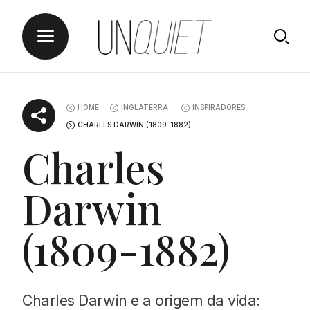
Skip
UNQUIET
to
HOME
INGLATERRA
INSPIRADORES
content
CHARLES DARWIN (1809-1882)
Charles
Darwin
(1809-1882)
Charles Darwin e a origem da vida: