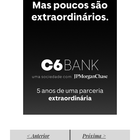
< Anterior
Próxima >