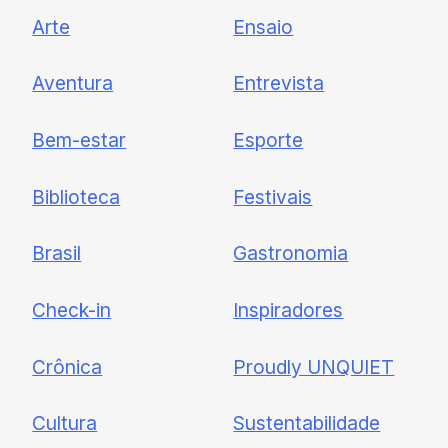
UNQUIET
Arte
Ensaio
Newsletter
Aventura
Entrevista
Cadastre-se e receba todas as
Bem-estar
Esporte
nossas novidades.
Biblioteca
Festivais
Brasil
Gastronomia
Check-in
Inspiradores
Crônica
Proudly UNQUIET
Cultura
Sustentabilidade