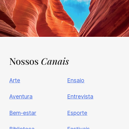
Nossos
Canais
UNQUIET
Arte
Ensaio
Newsletter
Aventura
Entrevista
Cadastre-se e receba todas as
Bem-estar
Esporte
nossas novidades.