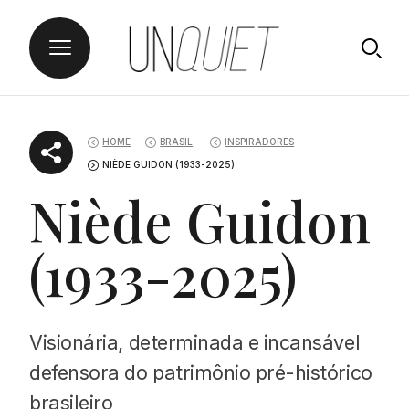
Skip
UNQUIET
to
HOME
BRASIL
INSPIRADORES
content
NIÈDE GUIDON (1933-2025)
Niède Guidon
(1933-2025)
Visionária, determinada e incansável
defensora do patrimônio pré-histórico
brasileiro