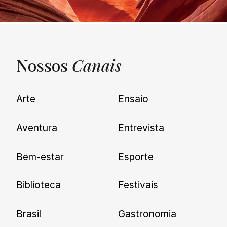
Nossos
Canais
UNQUIET
Arte
Ensaio
Newsletter
Aventura
Entrevista
Cadastre-se e receba todas as
Bem-estar
Esporte
nossas novidades.
Biblioteca
Festivais
Brasil
Gastronomia