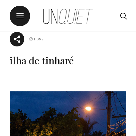
Skip
UNQUIET
HOME
to
content
ilha de tinharé