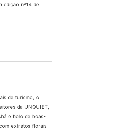
a edição nº14 de
is de turismo, o
leitores da UNQUIET,
chá e bolo de boas-
om extratos florais