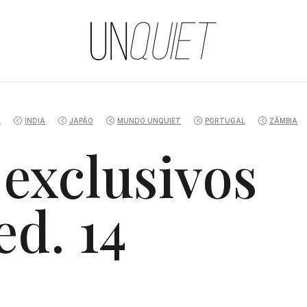
UNQUIET
A
ÍNDIA
JAPÃO
MUNDO UNQUIET
PORTUGAL
ZÂMBIA
 exclusivos
d. 14