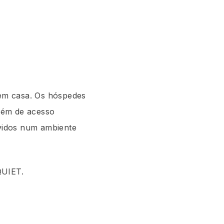
em casa. Os hóspedes
lém de acesso
rvidos num ambiente
QUIET.