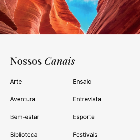
Nossos
Canais
UNQUIET
Arte
Ensaio
Newsletter
Aventura
Entrevista
Cadastre-se e receba todas as
Bem-estar
Esporte
nossas novidades.
Biblioteca
Festivais