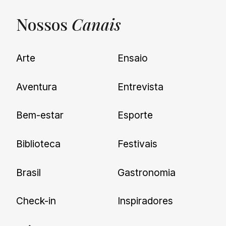
Nossos
Canais
UNQUIET
Arte
Ensaio
Newsletter
Aventura
Entrevista
Cadastre-se e receba todas as
Bem-estar
Esporte
nossas novidades.
Biblioteca
Festivais
Brasil
Gastronomia
Check-in
Inspiradores