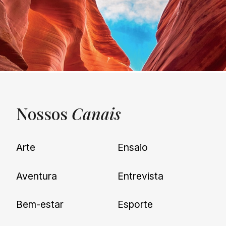
Nossos
Canais
UNQUIET
Arte
Ensaio
Newsletter
Aventura
Entrevista
Cadastre-se e receba todas as
Bem-estar
Esporte
nossas novidades.