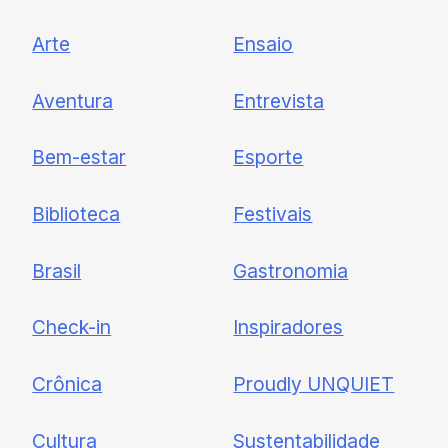
UNQUIET
Arte
Ensaio
Newsletter
Aventura
Entrevista
Cadastre-se e receba todas as
Bem-estar
Esporte
nossas novidades.
Biblioteca
Festivais
Brasil
Gastronomia
Check-in
Inspiradores
Crônica
Proudly UNQUIET
Cultura
Sustentabilidade