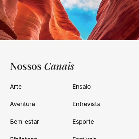
Nossos
Canais
UNQUIET
Arte
Ensaio
Newsletter
Aventura
Entrevista
Cadastre-se e receba todas as
Bem-estar
Esporte
nossas novidades.