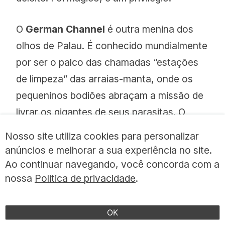
O
German Channel
é outra menina dos
olhos de Palau. É conhecido mundialmente
por ser o palco das chamadas “estações
de limpeza” das arraias-manta, onde os
pequeninos bodiões abraçam a missão de
livrar os gigantes de seus parasitas. O
canal, aberto pelos alemães em 1908 a fim
Nosso site utiliza cookies para personalizar
de facilitar a passagem de barcos, se
anúncios e melhorar a sua experiência no site.
transformou em uma avenida azul, onde
Ao continuar navegando, você concorda com a
desfilam enormes cardumes e um festival
nossa
Politica de privacidade
.
de tubarões. Vale destacar que o país foi o
primeiro do mundo a criar, em 2009, um
OK