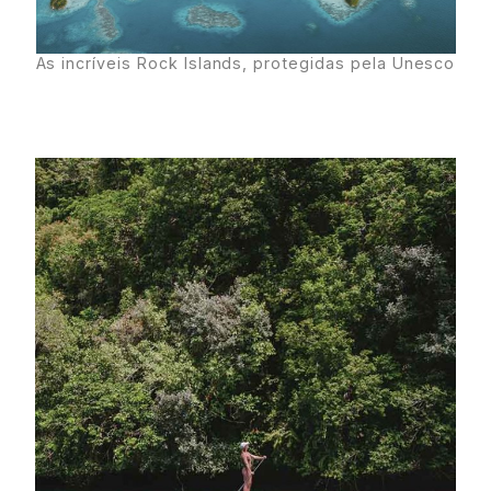
Four Seasons Explorer Palau
As incríveis Rock Islands, protegidas pela Unesco
Benefício:
Drink e mimo especial de
boas vindas, preparado com base em
produtos e na gastronomia local
especialmente para leitores UNQUIET.
Além disso, o concierge se prontifica
a organizar atividades e reservas
especiais durante a rota.
Use o código: UNQUIET
Validade: benefício expirado
FOURSEASONS.COM/EXPLORERPALAU