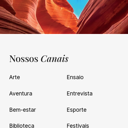
Nossos
Canais
UNQUIET
Arte
Ensaio
Newsletter
Aventura
Entrevista
Cadastre-se e receba todas as
Bem-estar
Esporte
nossas novidades.
Biblioteca
Festivais