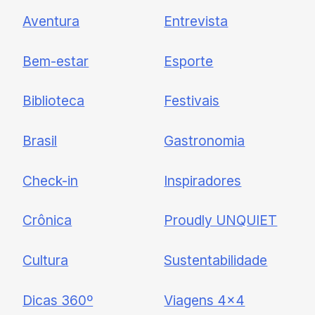
Newsletter
Aventura
Entrevista
Cadastre-se e receba todas as
Bem-estar
Esporte
nossas novidades.
Biblioteca
Festivais
Brasil
Gastronomia
Check-in
Inspiradores
Crônica
Proudly UNQUIET
Cultura
Sustentabilidade
Dicas 360º
Viagens 4×4