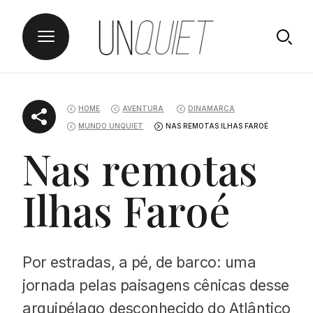
Skip
UNQUIET
to
HOME
AVENTURA
DINAMARCA
content
MUNDO UNQUIET
NAS REMOTAS ILHAS FAROÉ
Nas remotas
Ilhas Faroé
Por estradas, a pé, de barco: uma
jornada pelas paisagens cênicas desse
arquipélago desconhecido do Atlântico