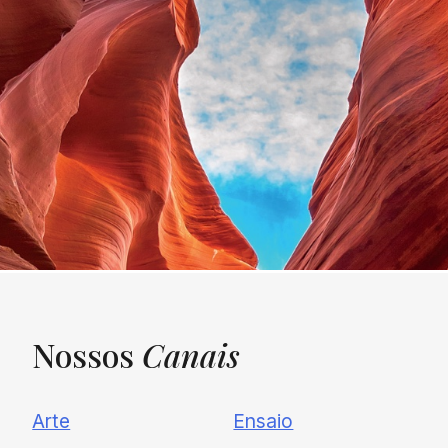
Nossos
Canais
UNQUIET
Arte
Ensaio