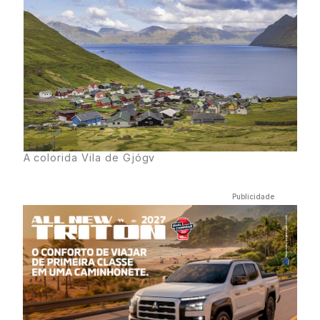
A colorida Vila de Gjógv