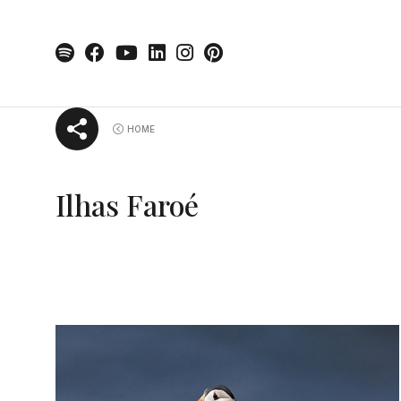
Skip
HOME
to
content
Ilhas Faroé