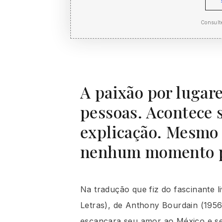
Consult
A paixão por lugare
pessoas. Acontece 
explicação. Mesmo 
nenhum momento pe
Na tradução que fiz do fascinante 
Letras), de Anthony Bourdain (195
escancara seu amor ao México e se