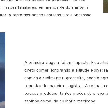
r razões familiares, em menos de dois anos lá
ltar. A terra dos antigos astecas virou obsessão.
México City
fício expirado
IOTT.COM/MEXICO
A primeira viagem foi um impacto. Ficou ta
direto comer, ignorando a altitude e div
comida é rudimentar, grosseira, nada é agre
pimentas de maneira magistral. A refinada cu
poucos produtos, tantos modos de prepar
espinha dorsal da culinária mexicana.