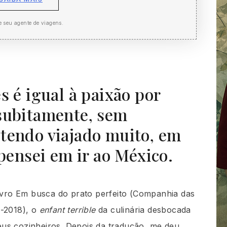
e seu agente de viagens.
s é igual à paixão por
subitamente, sem
tendo viajado muito, em
nsei em ir ao México.
livro Em busca do prato perfeito (Companhia das
6-2018), o
enfant terrible
da culinária desbocada
us cozinheiros. Depois da tradução, me deu