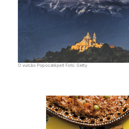
O vulcão Popocatépetl Foto: Getty