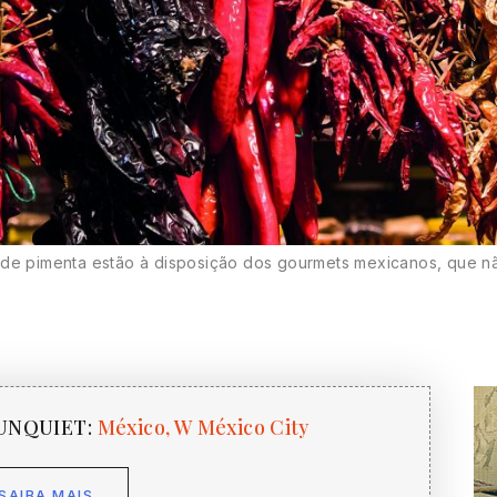
 de pimenta estão à disposição dos gourmets mexicanos, que n
s UNQUIET:
México, W México City
SAIBA MAIS