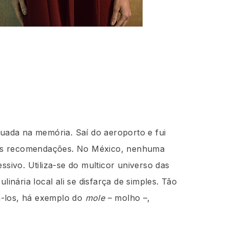
tuada na memória. Saí do aeroporto e fui
ersas recomendações. No México, nenhuma
ssivo. Utiliza-se do multicor universo das
linária local ali se disfarça de simples. Tão
á-los, há exemplo do
mole
– molho –,