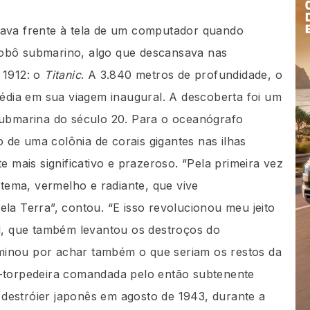
rava frente à tela de um computador quando
obô submarino, algo que descansava nas
 1912: o
Titanic
. A 3.840 metros de profundidade, o
gédia em sua viagem inaugural. A descoberta foi um
submarina do século 20. Para o oceanógrafo
de uma colônia de corais gigantes nas ilhas
e mais significativo e prazeroso. “Pela primeira vez
ema, vermelho e radiante, que vive
la Terra”, contou. “E isso revolucionou meu jeito
rd, que também levantou os destroços do
rminou por achar também o que seriam os restos da
a-torpedeira comandada pelo então subtenente
destróier japonês em agosto de 1943, durante a