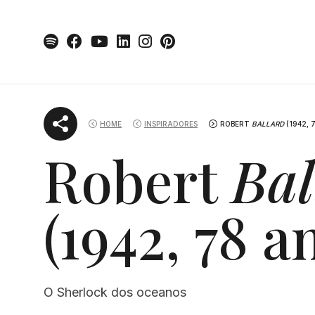
Skip
to
content
HOME
INSPIRADORES
ROBERT
BALLARD
(1942, 
Robert
Bal
(1942, 78 a
O Sherlock dos oceanos