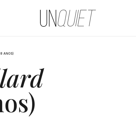
UNQUIET
78 ANOS)
lard
nos)