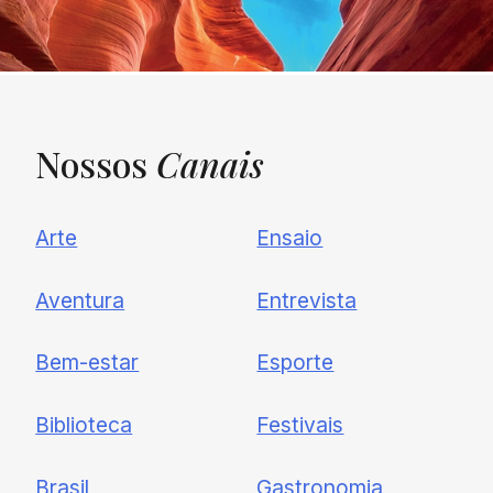
Nossos
Canais
UNQUIET
Arte
Ensaio
Newsletter
Aventura
Entrevista
Cadastre-se e receba todas as
Bem-estar
Esporte
nossas novidades.
Biblioteca
Festivais
Brasil
Gastronomia