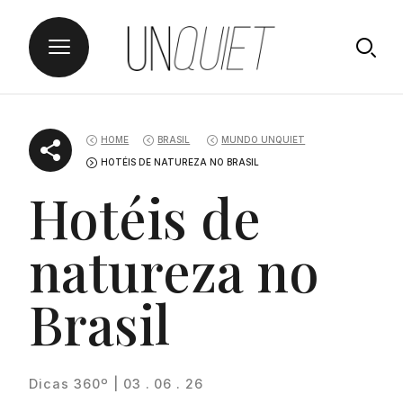
Skip
UNQUIET
to
HOME
BRASIL
MUNDO UNQUIET
content
HOTÉIS DE NATUREZA NO BRASIL
Hotéis de
natureza no
Brasil
Dicas 360º | 03 . 06 . 26