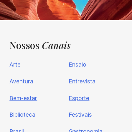
Nossos
Canais
UNQUIET
Arte
Ensaio
Newsletter
Aventura
Entrevista
Cadastre-se e receba todas as
Bem-estar
Esporte
nossas novidades.
Biblioteca
Festivais
Brasil
Gastronomia