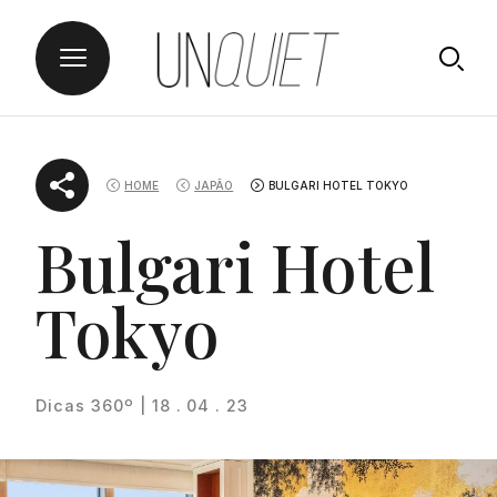
Skip
UNQUIET
to
HOME
JAPÃO
BULGARI HOTEL TOKYO
content
Bulgari Hotel
Tokyo
Dicas 360º | 18 . 04 . 23