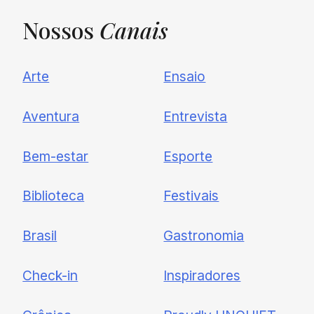
Nossos
Canais
UNQUIET
Arte
Ensaio
Newsletter
Aventura
Entrevista
Cadastre-se e receba todas as
Bem-estar
Esporte
nossas novidades.
Biblioteca
Festivais
Brasil
Gastronomia
Check-in
Inspiradores