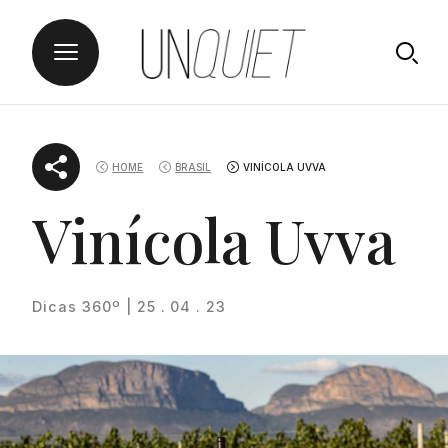
Skip
UNQUIET
to
HOME
BRASIL
VINÍCOLA UVVA
content
Vinícola Uvva
Dicas 360º | 25 . 04 . 23