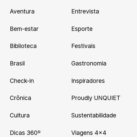
Newsletter
Aventura
Entrevista
Cadastre-se e receba todas as
Bem-estar
Esporte
nossas novidades.
Biblioteca
Festivais
Brasil
Gastronomia
Check-in
Inspiradores
Crônica
Proudly UNQUIET
Cultura
Sustentabilidade
Dicas 360º
Viagens 4×4