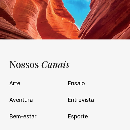
Nossos
Canais
UNQUIET
Arte
Ensaio
Newsletter
Aventura
Entrevista
Cadastre-se e receba todas as
Bem-estar
Esporte
nossas novidades.