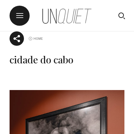
Skip
UNQUIET
HOME
to
content
cidade do cabo