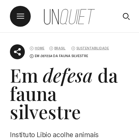
Skip
UNQUIET
to
HOME
BRASIL
SUSTENTABILIDADE
content
EM
DEFESA
DA FAUNA SILVESTRE
Em
defesa
da
fauna
silvestre
Instituto Libio acolhe animais