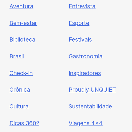
Newsletter
Aventura
Entrevista
Cadastre-se e receba todas as
Bem-estar
Esporte
nossas novidades.
Biblioteca
Festivais
Brasil
Gastronomia
Check-in
Inspiradores
Crônica
Proudly UNQUIET
Cultura
Sustentabilidade
Dicas 360º
Viagens 4×4