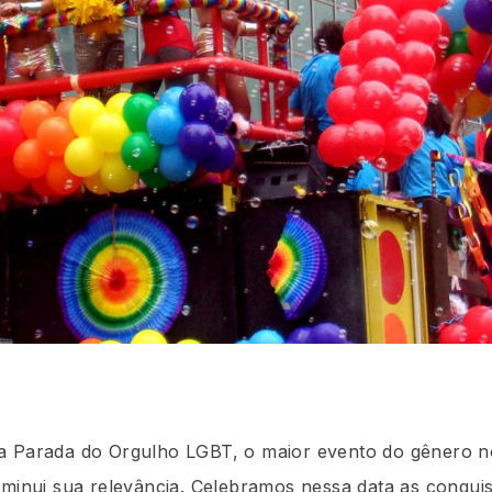
a Parada do Orgulho LGBT, o maior evento do gênero n
minui sua relevância. Celebramos nessa data as conquista