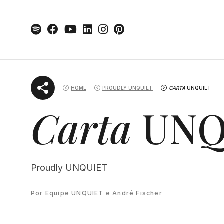
Skip
to
content
HOME
PROUDLY UNQUIET
CARTA
UNQUIET
Carta
UNQ
Proudly UNQUIET
Por Equipe UNQUIET e André Fischer