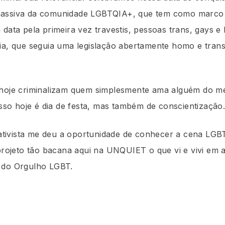
de massiva da comunidade LGBTQIA+, que tem como marco h
data pela primeira vez travestis, pessoas trans, gays e 
cia, que seguia uma legislação abertamente homo e tra
 hoje criminalizam quem simplesmente ama alguém do me
isso hoje é dia de festa, mas também de conscientização
 ativista me deu a oportunidade de conhecer a cena LGBT
 projeto tão bacana aqui na UNQUIET o que vi e vivi em
 do Orgulho LGBT.