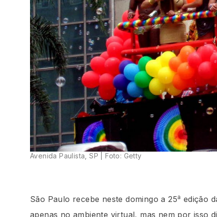
Avenida Paulista, SP | Foto: Getty
a
São Paulo recebe neste domingo a 25
edição d
apenas no ambiente virtual, mas nem por isso di