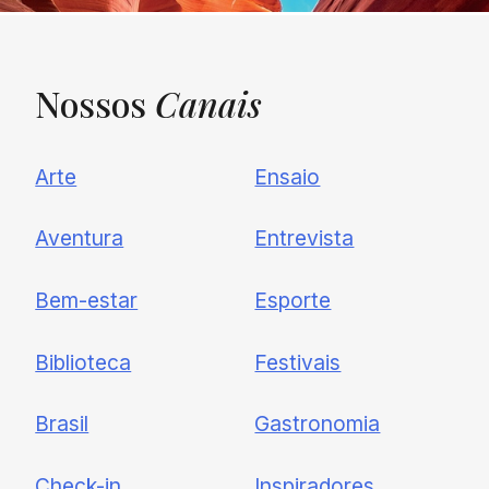
Nossos
Canais
UNQUIET
Arte
Ensaio
Newsletter
Aventura
Entrevista
Cadastre-se e receba todas as
Bem-estar
Esporte
nossas novidades.
Biblioteca
Festivais
Brasil
Gastronomia
Check-in
Inspiradores