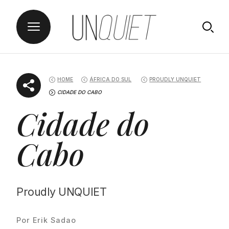
Skip
UNQUIET
to
HOME
ÁFRICA DO SUL
PROUDLY UNQUIET
content
CIDADE DO CABO
Cidade do
Cabo
Proudly UNQUIET
Por Erik Sadao