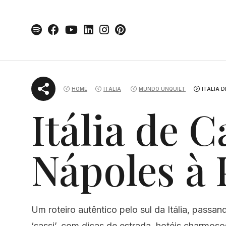
Skip
to
content
HOME
ITÁLIA
MUNDO UNQUIET
ITÁLIA 
Itália de C
Nápoles à 
Um roteiro autêntico pelo sul da Itália, passa
‘sassi’, com dicas de estrada, hotéis charmos