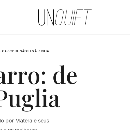
UNQUIET
DE CARRO: DE NÁPOLES À PUGLIA
arro: de
Puglia
ndo por Matera e seus
os e os melhores