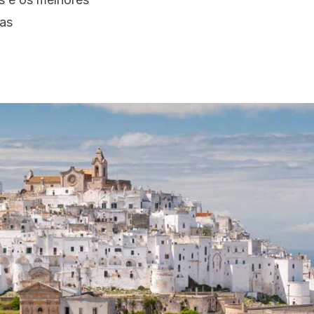
Proudly
ras