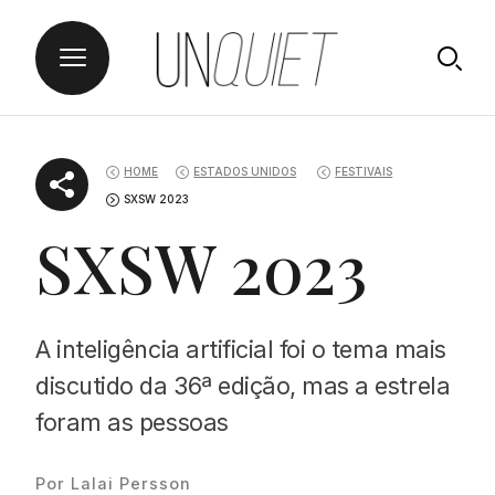
Skip
UNQUIET
to
HOME
ESTADOS UNIDOS
FESTIVAIS
content
SXSW 2023
SXSW 2023
A inteligência artificial foi o tema mais
discutido da 36ª edição, mas a estrela
foram as pessoas
Por Lalai Persson