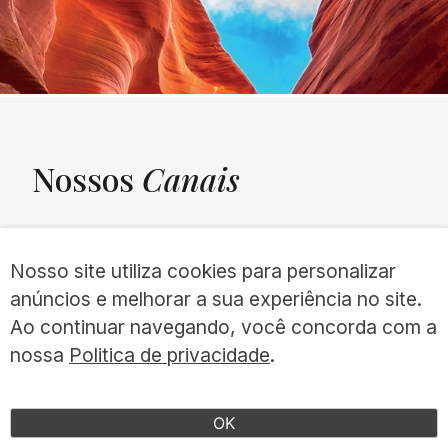
Nossos
Canais
UNQUIET
Arte
Ensaio
Newsletter
Nosso site utiliza cookies para personalizar
anúncios e melhorar a sua experiência no site.
Aventura
Entrevista
Ao continuar navegando, você concorda com a
Cadastre-se e receba todas as
nossa
Politica de privacidade
.
Bem-estar
Esporte
nossas novidades.
Biblioteca
Festivais
OK