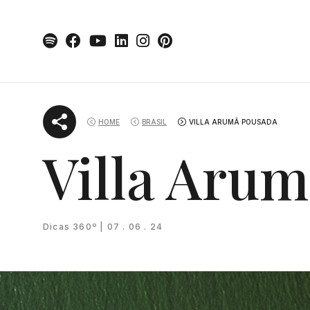
Skip
to
content
HOME
BRASIL
VILLA ARUMÃ POUSADA
Villa Aru
Dicas 360º | 07 . 06 . 24