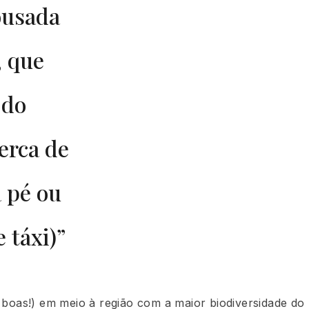
ousada
, que
 do
erca de
a pé ou
 táxi)”
boas!) em meio à região com a maior biodiversidade do 