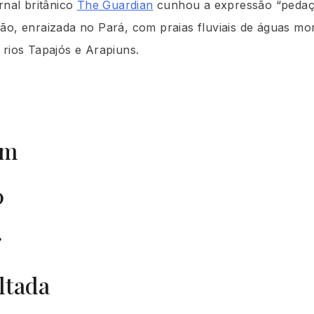
rnal britânico
The Guardian
cunhou a expressão “pedaç
ão, enraizada no Pará, com praias fluviais de águas mo
 rios Tapajós e Arapiuns.
um
0
r
ltada