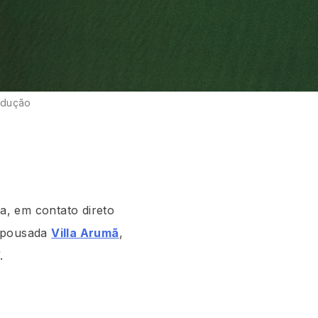
rodução
a, em contato direto
a pousada
Villa Arumã
,
.