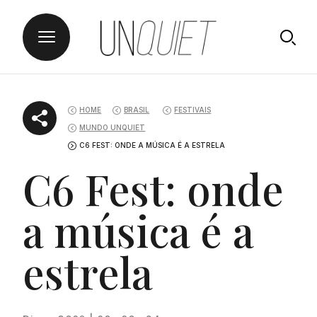
Skip
UNQUIET
to
HOME
BRASIL
FESTIVAIS
content
MUNDO UNQUIET
C6 FEST: ONDE A MÚSICA É A ESTRELA
C6 Fest: onde
a música é a
estrela