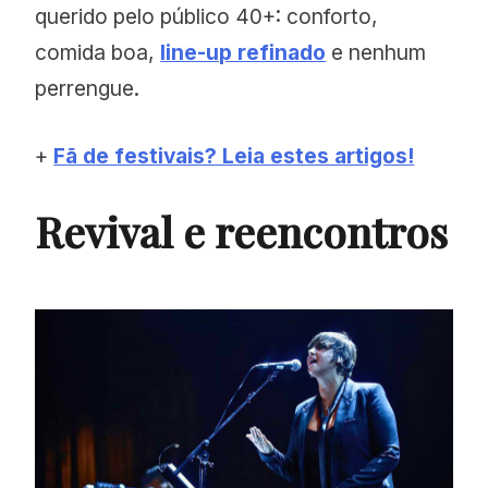
querido pelo público 40+: conforto,
comida boa,
line-up refinado
e nenhum
perrengue.
+
Fã de festivais? Leia estes artigos!
Revival e reencontros