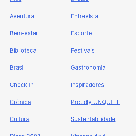
Newsletter
Aventura
Entrevista
Cadastre-se e receba todas as
Bem-estar
Esporte
nossas novidades.
Biblioteca
Festivais
Brasil
Gastronomia
Check-in
Inspiradores
Crônica
Proudly UNQUIET
Cultura
Sustentabilidade