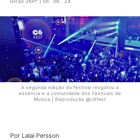
Dicas 360º | 06 . 06 . 24
Proudly
A segunda edição do festival resgatou a
essência e a comunidade dos Festivais de
Música | Reprodução @c6fest
Por Lalai Persson