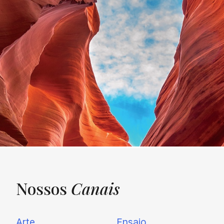
Nossos
Canais
UNQUIET
Arte
Ensaio