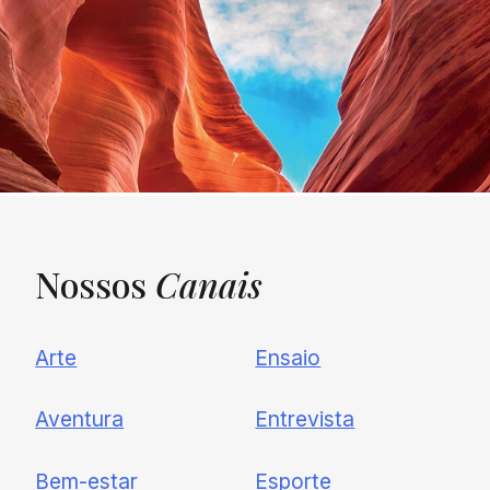
Nossos
Canais
UNQUIET
Arte
Ensaio
Newsletter
Aventura
Entrevista
Cadastre-se e receba todas as
Bem-estar
Esporte