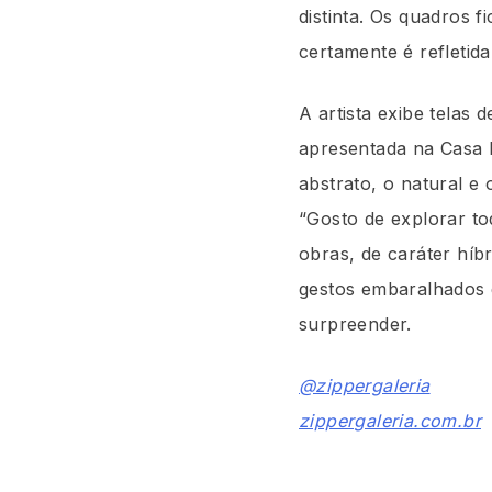
distinta. Os quadros f
certamente é refletid
A artista exibe telas
apresentada na Casa B
abstrato, o natural e 
“Gosto de explorar to
obras, de caráter híbr
gestos embaralhados d
surpreender.
@zippergaleria
zippergaleria.com.br