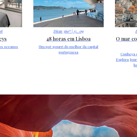
08
Dicas 360º
| 15 . 09
eys
48 horas em Lisboa
O mar co
os oceanos
Um pot-pourri do melhor da capital
portuguesa
Conheça o
Explora Jour
l