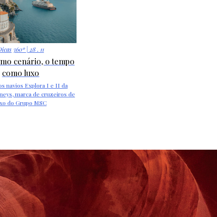
Dicas 360º
| 28 . 11
mo cenário, o tempo
como luxo
s navios Explora I e II da
neys, marca de cruzeiros de
uxo do Grupo MSC