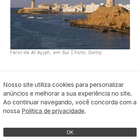
Farol de Al Ayjah, em Sur | Foto: Getty
Em Sur, há alguns resorts despojados do
Nosso site utiliza cookies para personalizar
luxo e voltados para o turista mais
anúncios e melhorar a sua experiência no site.
regional. Isso se reflete no passeio pelas
Ao continuar navegando, você concorda com a
praias. A experiência mais incrível é a
nossa
Politica de privacidade
.
caminhada pela praia ao lado do Ras Al
Jinz Turtle Reserve, em que turistas
OK