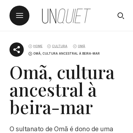
Skip
UNQUIET
to
HOME
CULTURA
OMÃ
content
OMÃ, CULTURA ANCESTRAL À BEIRA-MAR
Omã, cultura
ancestral à
beira-mar
O sultanato de Omã é dono de uma