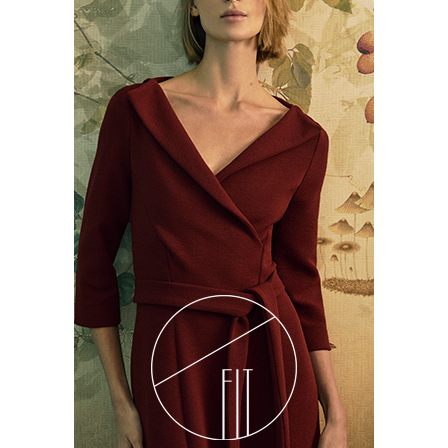
Kempinski
kempinski.com/muscat
Benefício expirado
Anantara
anantara.com/en/jabal-akhdar
Benefício expirado