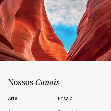
Nossos
Canais
UNQUIET
Arte
Ensaio
Newsletter