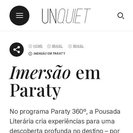
Skip
UNQUIET
to
HOME
BRASIL
BRASIL
content
IMERSÃO
EM PARATY
Imersão
em
Paraty
No programa Paraty 360º, a Pousada
Literária cria experiências para uma
descoberta profunda no destino – por