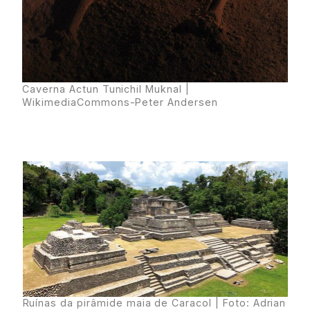
Caverna Actun Tunichil Muknal |
WikimediaCommons-Peter Andersen
Ruínas da pirâmide maia de Caracol | Foto: Adrian