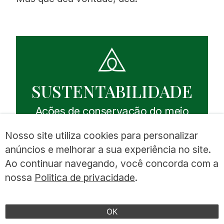
SUSTENTABILIDADE
Ações de conservação do meio
ambiente e ações sociais
Nosso site utiliza cookies para personalizar
anúncios e melhorar a sua experiência no site.
Ao continuar navegando, você concorda com a
SAIBA MAIS
nossa
Politica de privacidade
.
OK