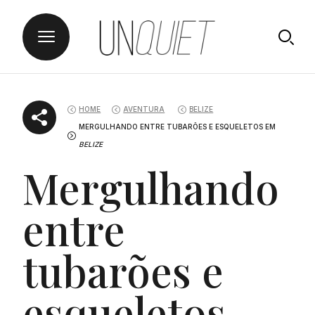
Skip
UNQUIET
to
HOME
AVENTURA
BELIZE
content
MERGULHANDO ENTRE TUBARÕES E ESQUELETOS EM
BELIZE
Mergulhando
entre
tubarões e
esqueletos