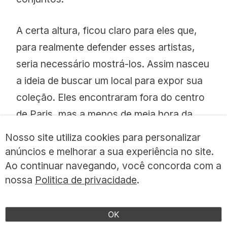
A certa altura, ficou claro para eles que,
para realmente defender esses artistas,
seria necessário mostrá-los. Assim nasceu
a ideia de buscar um local para expor sua
coleção. Eles encontraram fora do centro
de Paris, mas a menos de meia hora da
“périphérique” (o anel viário que circunda
Nosso site utiliza cookies para personalizar
Paris), um silo de grãos, em concreto, da
anúncios e melhorar a sua experiência no site.
década de 1960, que eles adquiriram em
Ao continuar navegando, você concorda com a
nossa
Politica de privacidade
.
2007 e o transformaram sob a supervisão
de Dominique Perrault (o arquiteto da
Grande Biblioteca François Mitterrand).
OK