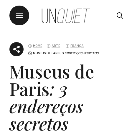
Skip
UNQUIET
to
HOME
ARTE
FRANÇA
content
MUSEUS DE PARIS
: 3 ENDEREÇOS SECRETOS
Museus de
Paris
: 3
endereços
secretos