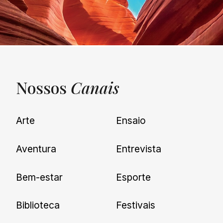
Nossos
Canais
UNQUIET
Arte
Ensaio
Newsletter
Aventura
Entrevista
Cadastre-se e receba todas as
Bem-estar
Esporte
nossas novidades.
Biblioteca
Festivais