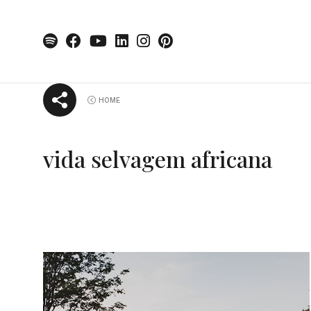
Skip
HOME
to
content
vida selvagem africana