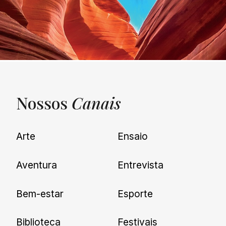
Nossos
Canais
UNQUIET
Arte
Ensaio
Newsletter
Aventura
Entrevista
Cadastre-se e receba todas as
Bem-estar
Esporte
nossas novidades.
Biblioteca
Festivais