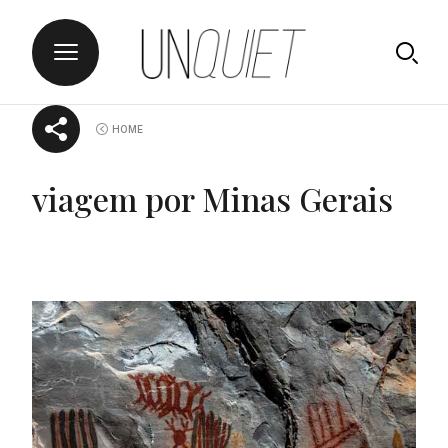
Skip
UNQUIET
HOME
to
content
viagem por Minas Gerais