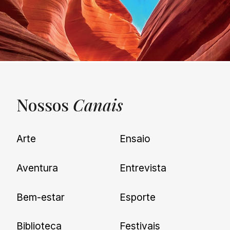
Nossos
Canais
UNQUIET
Arte
Ensaio
Newsletter
Aventura
Entrevista
Cadastre-se e receba todas as
Bem-estar
Esporte
nossas novidades.
Biblioteca
Festivais