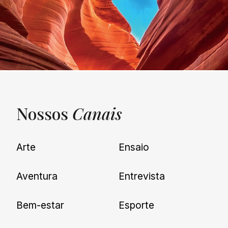
Nossos
Canais
UNQUIET
Arte
Ensaio
Newsletter
Aventura
Entrevista
Cadastre-se e receba todas as
Bem-estar
Esporte
nossas novidades.