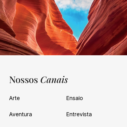
Nossos
Canais
UNQUIET
Arte
Ensaio
Newsletter
Aventura
Entrevista
Cadastre-se e receba todas as