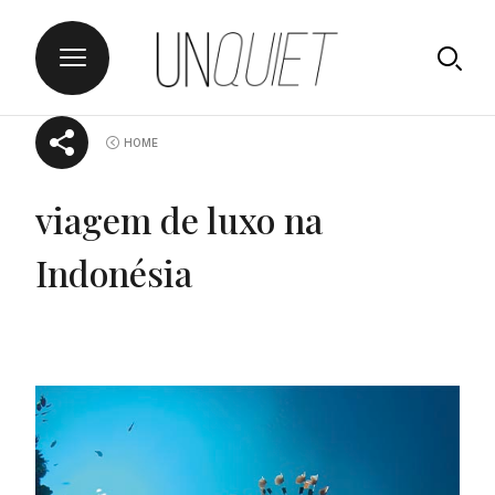
Skip
UNQUIET
HOME
to
content
viagem de luxo na
Indonésia