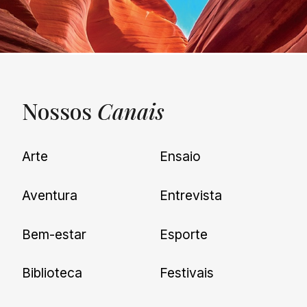
Nossos
Canais
UNQUIET
Arte
Ensaio
Newsletter
Aventura
Entrevista
Cadastre-se e receba todas as
Bem-estar
Esporte
nossas novidades.
Biblioteca
Festivais