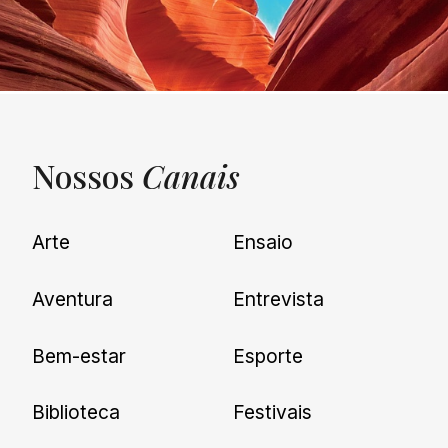
Nossos
Canais
UNQUIET
Arte
Ensaio
Newsletter
Aventura
Entrevista
Cadastre-se e receba todas as
Bem-estar
Esporte
nossas novidades.
Biblioteca
Festivais