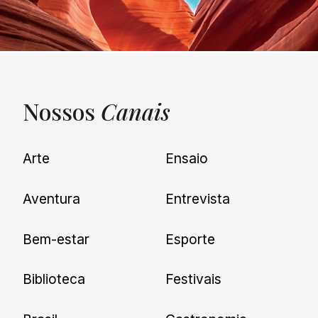
Nossos
Canais
UNQUIET
Arte
Ensaio
Newsletter
Aventura
Entrevista
Cadastre-se e receba todas as
Bem-estar
Esporte
nossas novidades.
Biblioteca
Festivais