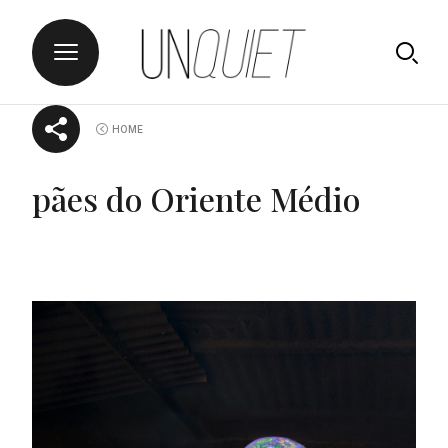
Skip
UNQUIET
HOME
to
content
pães do Oriente Médio