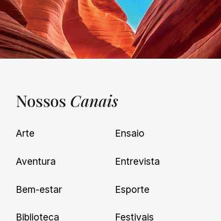
Nossos
Canais
UNQUIET
Arte
Ensaio
Newsletter
Aventura
Entrevista
Cadastre-se e receba todas as
Bem-estar
Esporte
nossas novidades.
Biblioteca
Festivais