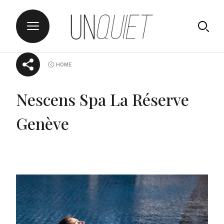
Skip
UNQUIET
HOME
to
content
Nescens Spa La Réserve
Genève