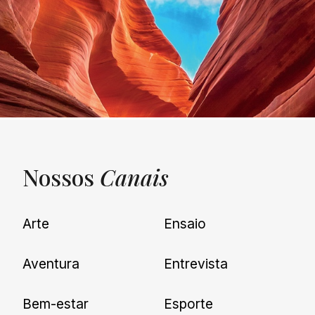
Nossos
Canais
UNQUIET
Arte
Ensaio
Newsletter
Aventura
Entrevista
Cadastre-se e receba todas as
Bem-estar
Esporte
nossas novidades.