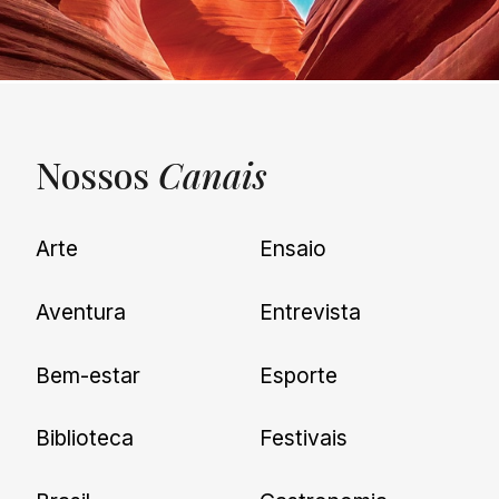
Nossos
Canais
UNQUIET
Arte
Ensaio
Newsletter
Aventura
Entrevista
Cadastre-se e receba todas as
Bem-estar
Esporte
nossas novidades.
Biblioteca
Festivais